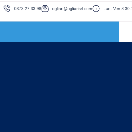
0373 27.33.98
ogliari@ogliarisrl.com
Lun- Ven 8.30-