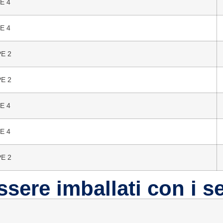
E 4
E 4
E 2
E 2
E 4
E 4
E 2
sere imballati con i se